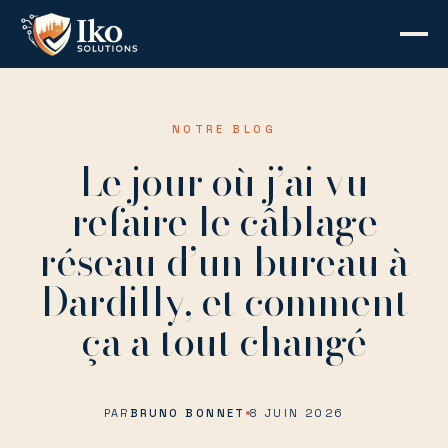
Aller
au
contenu
NOTRE BLOG
Le jour où j’ai vu
refaire le câblage
réseau d’un bureau à
Dardilly, et comment
ça a tout changé
PAR
BRUNO BONNET
8 JUIN 2026